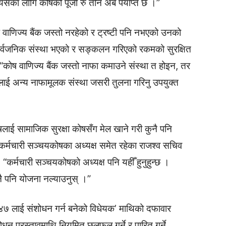
्यसका लागि कोषको पूँजी रु तीन अर्ब पर्याप्त छ ।”
वाणिज्य बैंक जस्तो नरहेको र ट्रष्टी पनि नभएको उनको
र्वजनिक संस्था भएको र सङ्कलन गरिएको रकमको सुरक्षित
 “कोष वाणिज्य बैंक जस्तो नाफा कमाउने संस्था त होइन, तर
सलाई अन्य नाफामूलक संस्था जसरी तुलना गरिनु उपयुक्त
ाई सामाजिक सुरक्षा कोषसँग मेल खाने गरी कुनै पनि
कर्मचारी सञ्चयकोषका अध्यक्ष समेत रहेका राजश्व सचिव
, “कर्मचारी सञ्चयकोषको अध्यक्ष पनि यहीँ हुनुहुन्छ ।
नै पनि योजना नल्याउनुस् ।”
७ लाई संशोधन गर्न बनेको विधेयक’ माथिको दफावार
न प्रस्तावमाथि नियमित छलफल गर्ने र पारित गर्ने