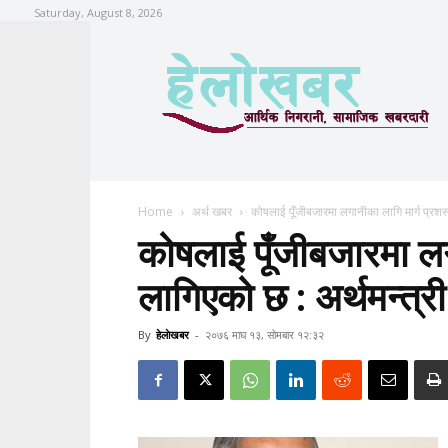
Saturday, August 8, 2026
Home
अर्थ खबर
कोषलाई पूँजीबजारमा लगानीका लागि मार्ग प्रशस्त
कोषलाई पूँजीबजारमा लगा
लागिएको छ : अर्थमन्त्री
By
हेलाेखबर
-
२०७६ माघ १३, सोमबार १२:३२