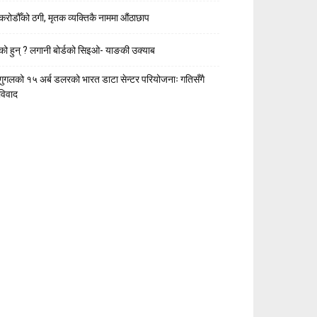
करोडौँको ठगी, मृतक व्यक्तिकै नाममा औंठाछाप
को हुन् ? लगानी बोर्डको सिइओ- याङकी उक्याब
गुगलको १५ अर्ब डलरको भारत डाटा सेन्टर परियोजनाः गतिसँगै
विवाद