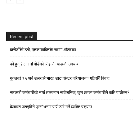
Recent post
करोडौँको ठगी, मृतक व्यक्तिकै नाममा औंठाछाप
को हुन् ? लगानी बोर्डको सिइओ- याङकी उक्याब
गुगलको १५ अर्ब डलरको भारत डाटा सेन्टर परियोजनाः गतिसँगै विवाद
सरकारी कर्मचारीकाे नयाँ तलबमान सार्वजनिक, कुन तहका कर्मचारीले कति पाउँछन्?
बेलायत पठाइदिने प्रलाेभनमा पारी ठगी गर्ने व्यक्ति पक्राउ