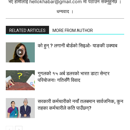
भए हामीलाई
hellokhabar@gmail.com
मा पठाउन सक्नुहुनेछ ।
धन्यवाद ।
RELATED ARTICLES
MORE FROM AUTHOR
को हुन् ? लगानी बोर्डको सिइओ- याङकी उक्याब
गुगलको १५ अर्ब डलरको भारत डाटा सेन्टर
परियोजनाः गतिसँगै विवाद
सरकारी कर्मचारीकाे नयाँ तलबमान सार्वजनिक, कुन
तहका कर्मचारीले कति पाउँछन्?