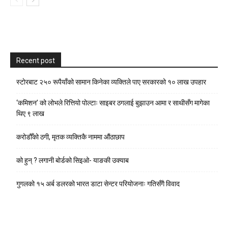
Recent post
स्टाेरबाट २५० रूपैयाँको सामान किनेका व्यक्तिले पाए सरकारको १० लाख उपहार
‘कमिशन’ को लोभले रित्तियो पोल्टाः साइबर ठगलाई बुझाउन आमा र साथीसँग मागेका
थिए ९ लाख
करोडौँको ठगी, मृतक व्यक्तिकै नाममा औंठाछाप
को हुन् ? लगानी बोर्डको सिइओ- याङकी उक्याब
गुगलको १५ अर्ब डलरको भारत डाटा सेन्टर परियोजनाः गतिसँगै विवाद