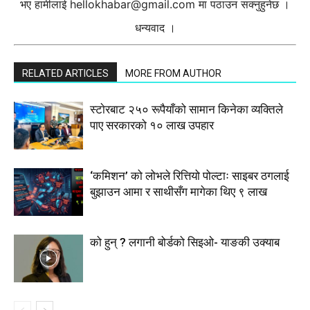
भए हामीलाई
hellokhabar@gmail.com
मा पठाउन सक्नुहुनेछ ।
धन्यवाद ।
RELATED ARTICLES
MORE FROM AUTHOR
स्टाेरबाट २५० रूपैयाँको सामान किनेका व्यक्तिले
पाए सरकारको १० लाख उपहार
‘कमिशन’ को लोभले रित्तियो पोल्टाः साइबर ठगलाई
बुझाउन आमा र साथीसँग मागेका थिए ९ लाख
को हुन् ? लगानी बोर्डको सिइओ- याङकी उक्याब