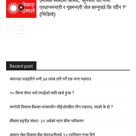
एमालेले संसदमा सोध्यो, ‘सुनसरी घटनामा
प्रधानमन्त्री र गृहमन्त्री जेल बस्नुपर्छ कि पर्दैन ?’
(भिडियाे)
Recent post
क्यानडा पठाइदिने भन्दै ३७ लाख ठगी गर्ने एक जना पक्राउ
१० कित्ता सेयर भर्दा तपाईको कति खर्च हुन्छ ?
कर्णाली विकास बैंकका तत्कालीन सीईओसहित तीन पक्राउ, भएकाे के हाे ?
बीमामा बढ्दैछ संकटः ३९ अर्बको भएन बीमा नवीकरण
कामना सेवा विकास बैंक सेयरधनीलाई १५ प्रतिशत नगद दिने