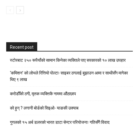
Recent post
स्टाेरबाट २५० रूपैयाँको सामान किनेका व्यक्तिले पाए सरकारको १० लाख उपहार
‘कमिशन’ को लोभले रित्तियो पोल्टाः साइबर ठगलाई बुझाउन आमा र साथीसँग मागेका
थिए ९ लाख
करोडौँको ठगी, मृतक व्यक्तिकै नाममा औंठाछाप
को हुन् ? लगानी बोर्डको सिइओ- याङकी उक्याब
गुगलको १५ अर्ब डलरको भारत डाटा सेन्टर परियोजनाः गतिसँगै विवाद