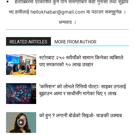
हेलोखबरमा प्रकाशित कुनै पनि सामग्रीबारे केही गुनासो तथा सुझाव
भए हामीलाई
hellokhabar@gmail.com
मा पठाउन सक्नुहुनेछ ।
धन्यवाद ।
RELATED ARTICLES
MORE FROM AUTHOR
स्टाेरबाट २५० रूपैयाँको सामान किनेका व्यक्तिले
पाए सरकारको १० लाख उपहार
‘कमिशन’ को लोभले रित्तियो पोल्टाः साइबर ठगलाई
बुझाउन आमा र साथीसँग मागेका थिए ९ लाख
को हुन् ? लगानी बोर्डको सिइओ- याङकी उक्याब