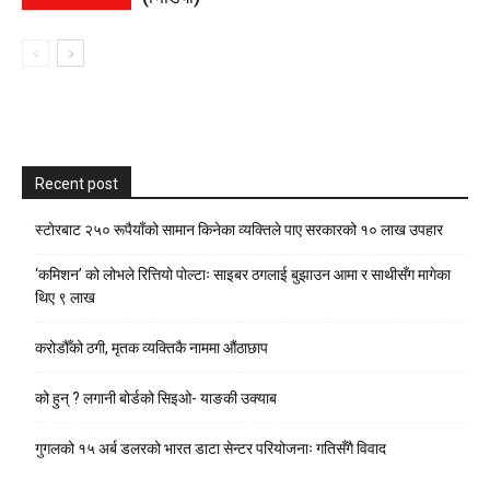
Recent post
स्टाेरबाट २५० रूपैयाँको सामान किनेका व्यक्तिले पाए सरकारको १० लाख उपहार
‘कमिशन’ को लोभले रित्तियो पोल्टाः साइबर ठगलाई बुझाउन आमा र साथीसँग मागेका
थिए ९ लाख
करोडौँको ठगी, मृतक व्यक्तिकै नाममा औंठाछाप
को हुन् ? लगानी बोर्डको सिइओ- याङकी उक्याब
गुगलको १५ अर्ब डलरको भारत डाटा सेन्टर परियोजनाः गतिसँगै विवाद