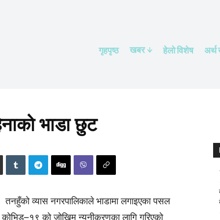
खबर
गृहपृष्ठ
हेलाे विशेष
अर्थ
हिनाको भाडा छुट
तनहुँको व्यास नगरपालिकाले भाडामा लगाइएका पसल
। कोभिड–१९ को जोखिम न्यूनीकरणका लागि गरिएको