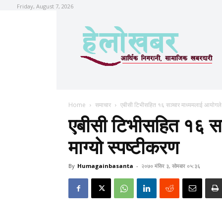
Friday, August 7, 2026
Home
समाचार
एबीसी टिभीसहित १६ सञ्चार माध्यमलाई आयोगले म
एबीसी टिभीसहित १६ स
माग्यो स्पष्टीकरण
By
Humagainbasanta
-
२०७० मंसिर ३, सोमबार ०५:३६