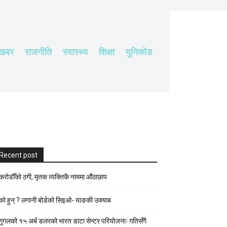
 खबर
राजनीति
स्वास्थ्य
शिक्षा
युनिकोड
Recent post
करोडौँको ठगी, मृतक व्यक्तिकै नाममा औंठाछाप
को हुन् ? लगानी बोर्डको सिइओ- याङकी उक्याब
गुगलको १५ अर्ब डलरको भारत डाटा सेन्टर परियोजनाः गतिसँगै