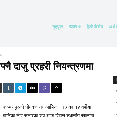
खबर
गृहपृष्ठ
हेलाे विशेष
अर्थ
मा
नै दाजु प्रहरी नियन्त्रणमा
कञ्चनपुरको भीमदत्त नगरपालिका–१३ का १४ वर्षीया
बालिका नेहा सुनारको शव आज बिहान स्थानीय खोलामा