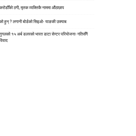
करोडौँको ठगी, मृतक व्यक्तिकै नाममा औंठाछाप
को हुन् ? लगानी बोर्डको सिइओ- याङकी उक्याब
गुगलको १५ अर्ब डलरको भारत डाटा सेन्टर परियोजनाः गतिसँगै
विवाद