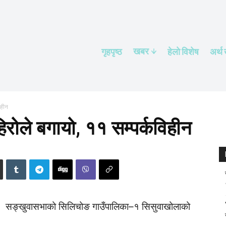
खबर
गृहपृष्ठ
हेलाे विशेष
अर्थ
िहीन
ोले बगायो, ११ सम्पर्कविहीन
सङ्खुवासभाको सिलिचोङ गाउँपालिका–१ सिसुवाखोलाको
।