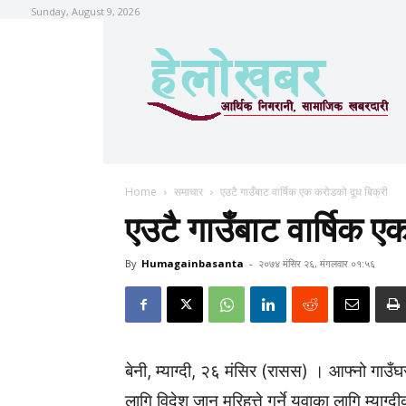
Sunday, August 9, 2026
Home
समाचार
एउटै गाउँबाट वार्षिक एक करोडको दूध बिक्री
एउटै गाउँबाट वार्षिक 
By
Humagainbasanta
-
२०७४ मंसिर २६, मंगलवार ०१:५६
बेनी, म्याग्दी, २६ मंसिर (रासस) । आफ्नो गाउँघर
लागि विदेश जान मरिहत्ते गर्ने युवाका लागि म्याग