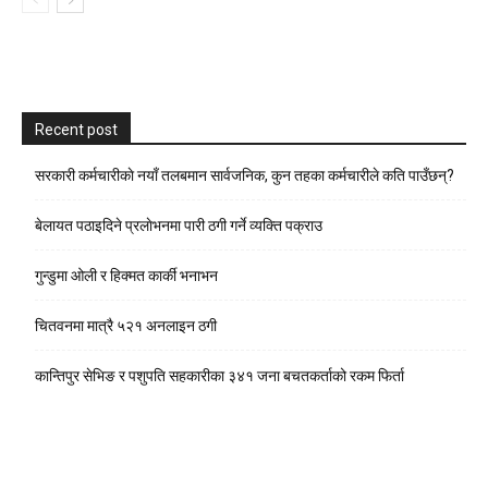
Recent post
सरकारी कर्मचारीकाे नयाँ तलबमान सार्वजनिक, कुन तहका कर्मचारीले कति पाउँछन्?
बेलायत पठाइदिने प्रलाेभनमा पारी ठगी गर्ने व्यक्ति पक्राउ
गुन्डुमा ओली र हिक्मत कार्की भनाभन
चितवनमा मात्रै ५२१ अनलाइन ठगी
कान्तिपुर सेभिङ र पशुपति सहकारीका ३४१ जना बचतकर्ताको रकम फिर्ता