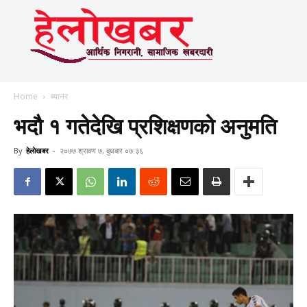
Home
ब्यानर
भदौ १ गतेदेखि प्रशिक्षणको अनुमति
By
हेलाेखबर
-
२०७७ श्रावण ७, बुधबार ०७:३६