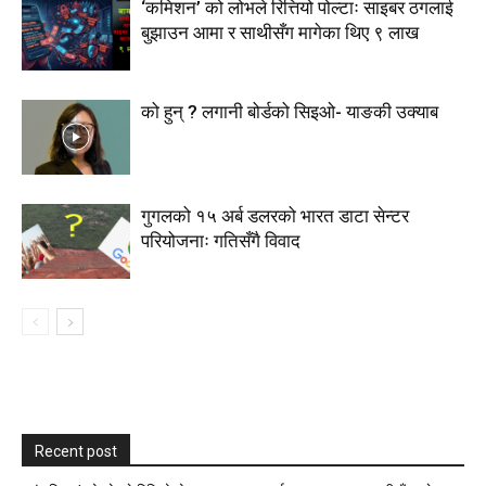
‘कमिशन’ को लोभले रित्तियो पोल्टाः साइबर ठगलाई
बुझाउन आमा र साथीसँग मागेका थिए ९ लाख
को हुन् ? लगानी बोर्डको सिइओ- याङकी उक्याब
गुगलको १५ अर्ब डलरको भारत डाटा सेन्टर
परियोजनाः गतिसँगै विवाद
Recent post