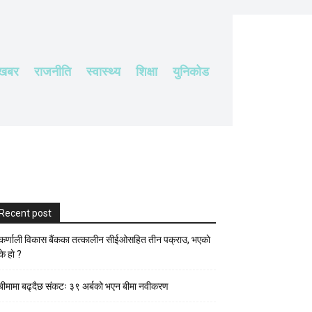
 खबर
राजनीति
स्वास्थ्य
शिक्षा
युनिकोड
Recent post
कर्णाली विकास बैंकका तत्कालीन सीईओसहित तीन पक्राउ, भएकाे
के हाे ?
बीमामा बढ्दैछ संकटः ३९ अर्बको भएन बीमा नवीकरण