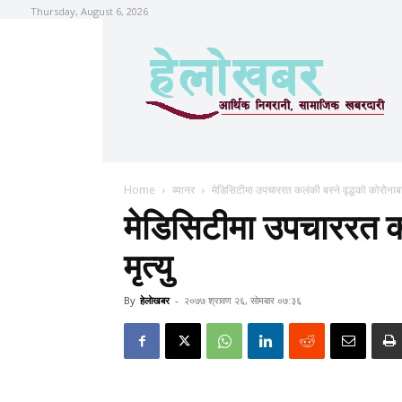
Thursday, August 6, 2026
Home
ब्यानर
मेडिसिटीमा उपचाररत कलंकी बस्ने वृद्धको कोरोनाबाट
मेडिसिटीमा उपचाररत कल
मृत्यु
By
हेलाेखबर
-
२०७७ श्रावण २६, सोमबार ०७:३६