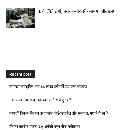
करोडौँको ठगी, मृतक व्यक्तिकै नाममा औंठाछाप
Recent post
क्यानडा पठाइदिने भन्दै ३७ लाख ठगी गर्ने एक जना पक्राउ
१० कित्ता सेयर भर्दा तपाईको कति खर्च हुन्छ ?
कर्णाली विकास बैंकका तत्कालीन सीईओसहित तीन पक्राउ, भएकाे के हाे ?
बीमामा बढ्दैछ संकटः ३९ अर्बको भएन बीमा नवीकरण