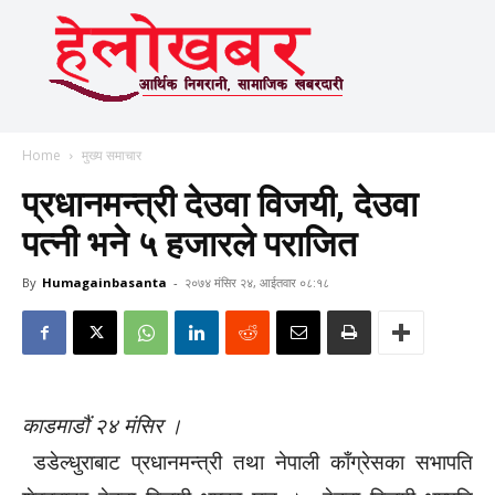
Home
मुख्य समाचार
प्रधानमन्त्री देउवा विजयी, देउवा
पत्नी भने ५ हजारले पराजित
By
Humagainbasanta
-
२०७४ मंसिर २४, आईतवार ०८:१८
काडमाडौं २४ मंसिर ।
डडेल्धुराबाट प्रधानमन्त्री तथा नेपाली काँग्रेसका सभापति