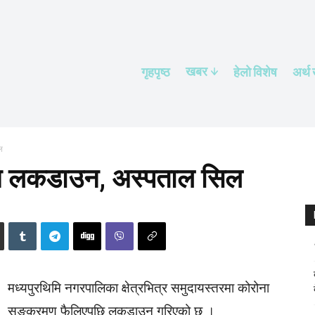
खबर
गृहपृष्ठ
हेलाे विशेष
अर्थ
ल
म्म लकडाउन, अस्पताल सिल
मध्यपुरथिमि नगरपालिका क्षेत्रभित्र समुदायस्तरमा कोरोना
सङ्क्रमण फैलिएपछि लकडाउन गरिएको छ ।