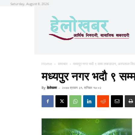
Saturday, August 8, 2026
Home
समाचार
मध्यपुर नगर भदौ ९ सम्म लकडाउन, अस्पताल सि
मध्यपुर नगर भदौ ९ स
By
हेलाेखबर
-
२०७७ श्रावण ३१, शनिबार १७:०२