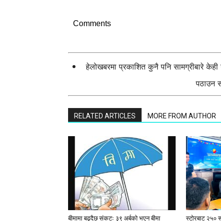
Comments
हेलोखबरमा प्रकाशित कुनै पनि सामग्रीबारे केह
पठाउन सक
RELATED ARTICLES
MORE FROM AUTHOR
बीमामा बढ्दैछ संकटः ३९ अर्बको भएन बीमा
स्टाेरबाट २५० र