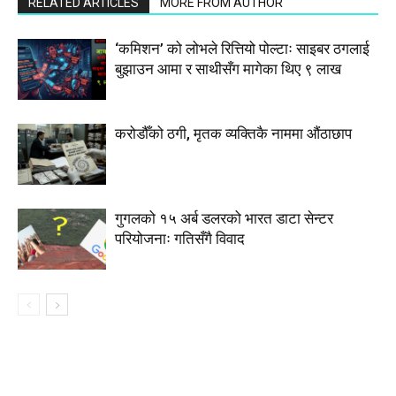
RELATED ARTICLES
MORE FROM AUTHOR
‘कमिशन’ को लोभले रित्तियो पोल्टाः साइबर ठगलाई
बुझाउन आमा र साथीसँग मागेका थिए ९ लाख
करोडौँको ठगी, मृतक व्यक्तिकै नाममा औंठाछाप
गुगलको १५ अर्ब डलरको भारत डाटा सेन्टर
परियोजनाः गतिसँगै विवाद