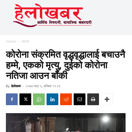
Home
ब्यानर
कोरोना संक्रमित वृद्धवृद्धालाई बचाउनै
हम्मे, एकको मृत्यु, दुईको कोरोना
नतिजा आउन बाँकी
By
हेलाेखबर
-
२०७७ भाद्र ६, शनिबार ११:४९