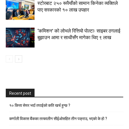
स्टाेरबाट २५० रूपैयाँको सामान किनेका व्यक्तिले
पाए सरकारको १० लाख उपहार
‘कमिशन’ को लोभले रित्तियो पोल्टाः साइबर ठगलाई
बुझाउन आमा र साथीसँग मागेका थिए ९ लाख
Recent post
१० कित्ता सेयर भर्दा तपाईको कति खर्च हुन्छ ?
कर्णाली विकास बैंकका तत्कालीन सीईओसहित तीन पक्राउ, भएकाे के हाे ?