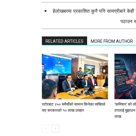
हेलोखबरमा प्रकाशित कुनै पनि सामग्रीबारे केह
पठाउन सक
RELATED ARTICLES
MORE FROM AUTHOR
स्टाेरबाट २५० रूपैयाँको सामान किनेका व्यक्तिले
‘कमिशन’ को लोभ
पाए सरकारको १० लाख उपहार
ठगलाई बुझाउन 
लाख