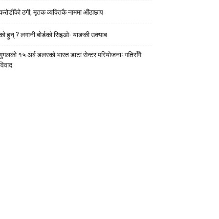
करोडौँको ठगी, मृतक व्यक्तिकै नाममा औंठाछाप
को हुन् ? लगानी बोर्डको सिइओ- याङकी उक्याब
गुगलको १५ अर्ब डलरको भारत डाटा सेन्टर परियोजनाः गतिसँगै
विवाद