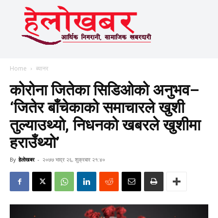
Home
ब्यानर
कोरोना जितेका सिडिओको अनुभव–
‘जितेर बाँचेकाको समाचारले खुशी
तुल्याउथ्यो, निधनको खबरले खुशीमा
हराउँथ्याे’
By
हेलाेखबर
-
२०७७ भाद्र २६, शुक्रबार २१:४०