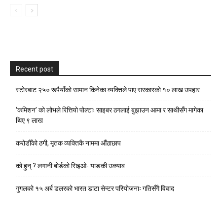
Recent post
स्टाेरबाट २५० रूपैयाँको सामान किनेका व्यक्तिले पाए सरकारको १० लाख उपहार
‘कमिशन’ को लोभले रित्तियो पोल्टाः साइबर ठगलाई बुझाउन आमा र साथीसँग मागेका
थिए ९ लाख
करोडौँको ठगी, मृतक व्यक्तिकै नाममा औंठाछाप
को हुन् ? लगानी बोर्डको सिइओ- याङकी उक्याब
गुगलको १५ अर्ब डलरको भारत डाटा सेन्टर परियोजनाः गतिसँगै विवाद