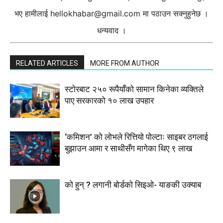
भए हामीलाई
hellokhabar@gmail.com
मा पठाउन सक्नुहुनेछ ।
धन्यवाद ।
RELATED ARTICLES
MORE FROM AUTHOR
स्टाेरबाट २५० रूपैयाँको सामान किनेका व्यक्तिले
पाए सरकारको १० लाख उपहार
‘कमिशन’ को लोभले रित्तियो पोल्टाः साइबर ठगलाई
बुझाउन आमा र साथीसँग मागेका थिए ९ लाख
को हुन् ? लगानी बोर्डको सिइओ- याङकी उक्याब