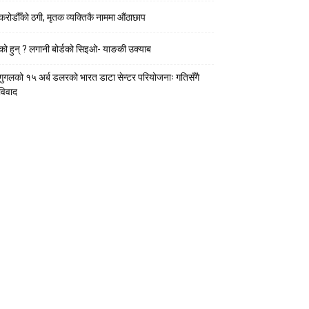
करोडौँको ठगी, मृतक व्यक्तिकै नाममा औंठाछाप
को हुन् ? लगानी बोर्डको सिइओ- याङकी उक्याब
गुगलको १५ अर्ब डलरको भारत डाटा सेन्टर परियोजनाः गतिसँगै
विवाद