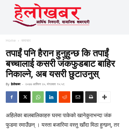
Home
समाचार
तपाईं पनि हैरान हुनुहुन्छ कि तपाईं
बच्चालाई कसरी जंकफुडबाट बाहिर
निकाल्ने, अब यसरी छुटाउनुस्
By
हेलाेखबर
-
२०७७ आश्विन २०, मंगलवार १५:५९
अहिलेका बालबालिकाहरु घरमा पाकेको खानेकुराभन्दा जंक
फुडमा रमाउँछन् । यस्ता बजारिया वस्तु खाँदा मिठा हुन्छन्, तर