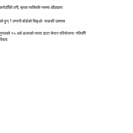
करोडौँको ठगी, मृतक व्यक्तिकै नाममा औंठाछाप
को हुन् ? लगानी बोर्डको सिइओ- याङकी उक्याब
गुगलको १५ अर्ब डलरको भारत डाटा सेन्टर परियोजनाः गतिसँगै
विवाद