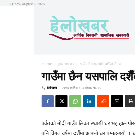
Friday, August 7, 2026
Home
मुख्य समाचार
गाउँमा छैन यसपालि दशैँको रौनक
गाउँमा छैन यसपालि दशै
By
हेलाेखबर
-
२०७७ कार्तिक ९, आईतवार १८:४६
पर्वतको मोदी गाउँपालिका स्थायी घर भइ हाल प
पनि विगत वर्षमा दशैँमा आफ्नो घर पुग्नुहुन्थ्यो ।