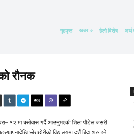
खबर
गृहपृष्ठ
हेलाे विशेष
अर्थ
ँको रौनक
ोखरा– १२ मा बसोबास गर्दै आउनुभएकी शिला पौडेल जसरी
 घट्स्थापनादेखि छोराछोरीको विद्यालयमा दशैँ बिदा शुरु हुने