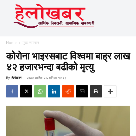
Home
मुख्य समाचार
कोरोना भाइरसबाट विश्वमा बाह्र लाख
४२ हजारभन्दा बढीको मृत्यु
By
हेलाेखबर
-
२०७७ कार्तिक २२, शनिबार १७:०३