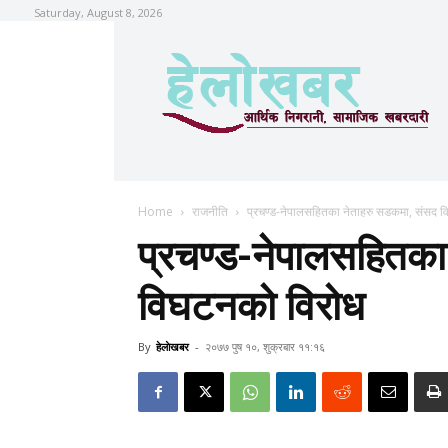
Saturday, August 8, 2026
Home
राजनीति
प्रचण्ड-नेपालसहितका नेताहरु सडकमा, संसद 
प्रचण्ड-नेपालसहितका
विघटनको विरोध
By
हेलाेखबर
-
२०७७ पुष १०, शुक्रबार ११:१६