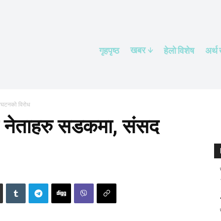
खबर
गृहपृष्ठ
हेलाे विशेष
अर्थ
विघटनको विरोध
 नेताहरु सडकमा, संसद