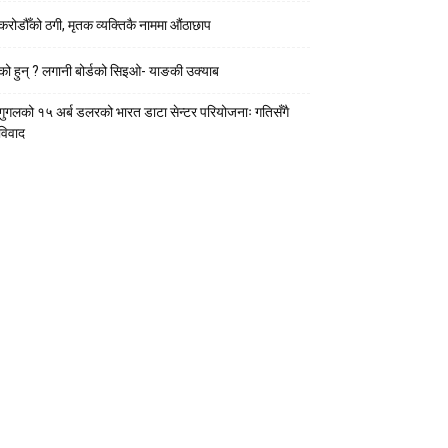
करोडौँको ठगी, मृतक व्यक्तिकै नाममा औंठाछाप
को हुन् ? लगानी बोर्डको सिइओ- याङकी उक्याब
गुगलको १५ अर्ब डलरको भारत डाटा सेन्टर परियोजनाः गतिसँगै
विवाद