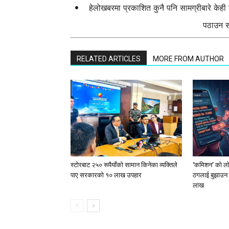
हेलोखबरमा प्रकाशित कुनै पनि सामग्रीबारे केह
पठाउन सक
RELATED ARTICLES
MORE FROM AUTHOR
स्टाेरबाट २५० रूपैयाँको सामान किनेका व्यक्तिले
‘कमिशन’ को लोभ
पाए सरकारको १० लाख उपहार
ठगलाई बुझाउन 
लाख