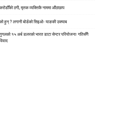
करोडौँको ठगी, मृतक व्यक्तिकै नाममा औंठाछाप
को हुन् ? लगानी बोर्डको सिइओ- याङकी उक्याब
गुगलको १५ अर्ब डलरको भारत डाटा सेन्टर परियोजनाः गतिसँगै
विवाद