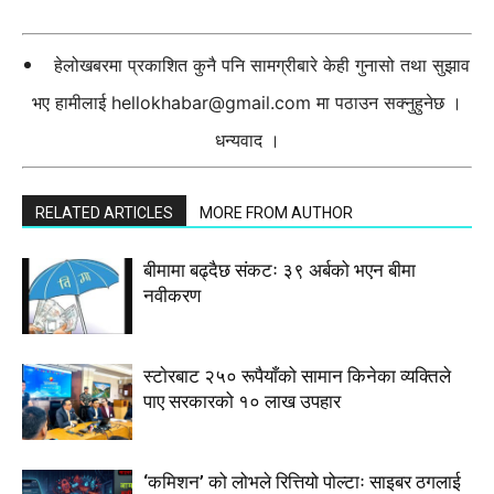
हेलोखबरमा प्रकाशित कुनै पनि सामग्रीबारे केही गुनासो तथा सुझाव
भए हामीलाई
hellokhabar@gmail.com
मा पठाउन सक्नुहुनेछ ।
धन्यवाद ।
RELATED ARTICLES
MORE FROM AUTHOR
बीमामा बढ्दैछ संकटः ३९ अर्बको भएन बीमा
नवीकरण
स्टाेरबाट २५० रूपैयाँको सामान किनेका व्यक्तिले
पाए सरकारको १० लाख उपहार
‘कमिशन’ को लोभले रित्तियो पोल्टाः साइबर ठगलाई