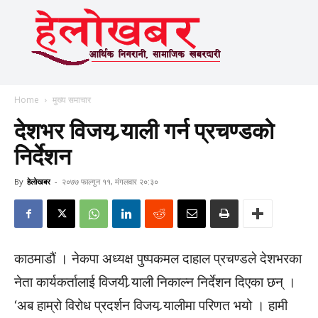
Home
मुख्य समाचार
देशभर विजय र्‍याली गर्न प्रचण्डको
निर्देशन
By
हेलाेखबर
-
२०७७ फाल्गुन ११, मंगलवार २०:३०
काठमाडौं । नेकपा अध्यक्ष पुष्पकमल दाहाल प्रचण्डले देशभरका
नेता कार्यकर्तालाई विजयी र्‍याली निकाल्न निर्देशन दिएका छन् ।
‘अब हाम्रो विरोध प्रदर्शन विजय र्‍यालीमा परिणत भयो । हामी