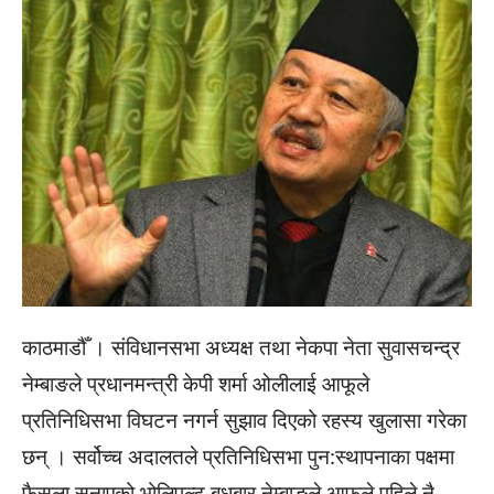
काठमाडौँ । संविधानसभा अध्यक्ष तथा नेकपा नेता सुवासचन्द्र
नेम्बाङले प्रधानमन्त्री केपी शर्मा ओलीलाई आफूले
प्रतिनिधिसभा विघटन नगर्न सुझाव दिएको रहस्य खुलासा गरेका
छन् । सर्वोच्च अदालतले प्रतिनिधिसभा पुन:स्थापनाका पक्षमा
फैसला सुनाएको भोलिपल्ट बुधबार नेम्बाङले आफूले पहिले नै