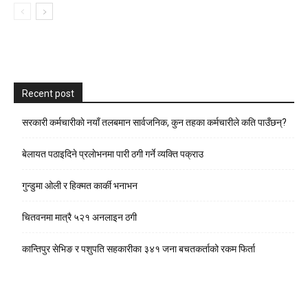
Recent post
सरकारी कर्मचारीकाे नयाँ तलबमान सार्वजनिक, कुन तहका कर्मचारीले कति पाउँछन्?
बेलायत पठाइदिने प्रलाेभनमा पारी ठगी गर्ने व्यक्ति पक्राउ
गुन्डुमा ओली र हिक्मत कार्की भनाभन
चितवनमा मात्रै ५२१ अनलाइन ठगी
कान्तिपुर सेभिङ र पशुपति सहकारीका ३४१ जना बचतकर्ताको रकम फिर्ता