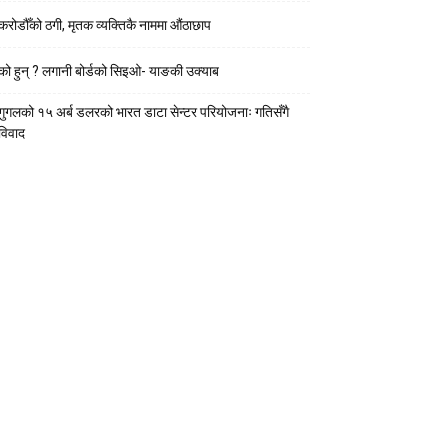
करोडौँको ठगी, मृतक व्यक्तिकै नाममा औंठाछाप
को हुन् ? लगानी बोर्डको सिइओ- याङकी उक्याब
गुगलको १५ अर्ब डलरको भारत डाटा सेन्टर परियोजनाः गतिसँगै
विवाद