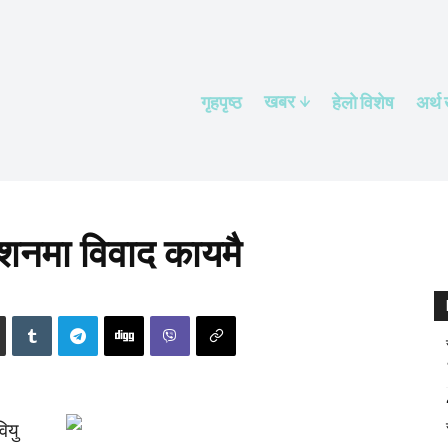
खबर
गृहपृष्ठ
हेलाे विशेष
अर्थ
ेशनमा विवाद कायमै
ियु