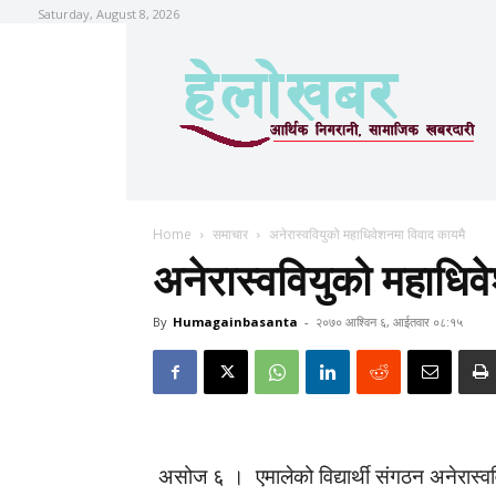
Saturday, August 8, 2026
Home
समाचार
अनेरास्ववियुको महाधिवेशनमा विवाद कायमै
अनेरास्ववियुको महाधिव
By
Humagainbasanta
-
२०७० आश्विन ६, आईतवार ०८:१५
असोज ६ । एमालेको विद्यार्थी संगठन अनेरास्वव