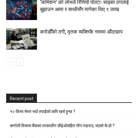
‘कमिशन’ को लोभले रित्तियो पोल्टाः साइबर ठगलाई
बुझाउन आमा र साथीसँग मागेका थिए ९ लाख
करोडौँको ठगी, मृतक व्यक्तिकै नाममा औंठाछाप
Recent post
१० कित्ता सेयर भर्दा तपाईको कति खर्च हुन्छ ?
कर्णाली विकास बैंकका तत्कालीन सीईओसहित तीन पक्राउ, भएकाे के हाे ?