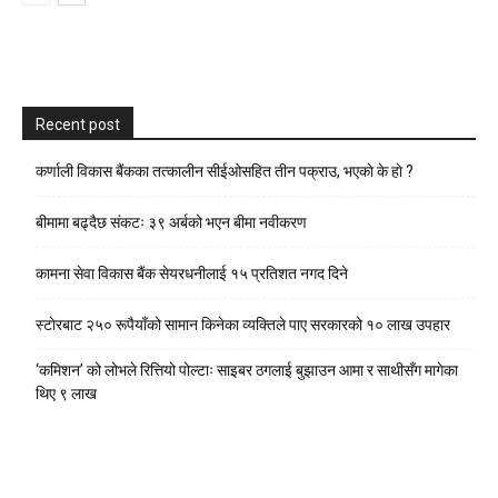
Recent post
कर्णाली विकास बैंकका तत्कालीन सीईओसहित तीन पक्राउ, भएकाे के हाे ?
बीमामा बढ्दैछ संकटः ३९ अर्बको भएन बीमा नवीकरण
कामना सेवा विकास बैंक सेयरधनीलाई १५ प्रतिशत नगद दिने
स्टाेरबाट २५० रूपैयाँको सामान किनेका व्यक्तिले पाए सरकारको १० लाख उपहार
‘कमिशन’ को लोभले रित्तियो पोल्टाः साइबर ठगलाई बुझाउन आमा र साथीसँग मागेका
थिए ९ लाख