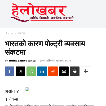
Home
समाचार
भारतको कारण पोल्ट्री व्यवसाय
संकटमा
By
Humagainbasanta
-
२०७० आश्विन ४, शुक्रबार १०:५१
असोज ४
। नेकपा–