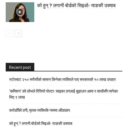
को हुन् ? लगानी बोर्डको सिइओ- याङकी उक्याब
Recent post
स्टाेरबाट २५० रूपैयाँको सामान किनेका व्यक्तिले पाए सरकारको १० लाख उपहार
‘कमिशन’ को लोभले रित्तियो पोल्टाः साइबर ठगलाई बुझाउन आमा र साथीसँग मागेका
थिए ९ लाख
करोडौँको ठगी, मृतक व्यक्तिकै नाममा औंठाछाप
को हुन् ? लगानी बोर्डको सिइओ- याङकी उक्याब