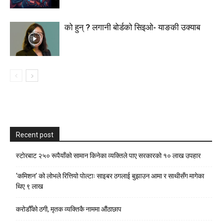
को हुन् ? लगानी बोर्डको सिइओ- याङकी उक्याब
Recent post
स्टाेरबाट २५० रूपैयाँको सामान किनेका व्यक्तिले पाए सरकारको १० लाख उपहार
‘कमिशन’ को लोभले रित्तियो पोल्टाः साइबर ठगलाई बुझाउन आमा र साथीसँग मागेका
थिए ९ लाख
करोडौँको ठगी, मृतक व्यक्तिकै नाममा औंठाछाप