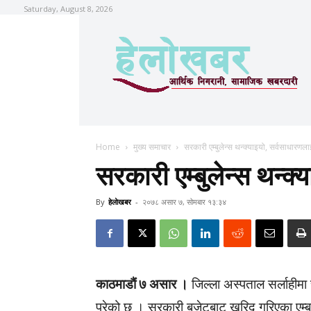
Saturday, August 8, 2026
Home
मुख्य समाचार
सरकारी एम्बुलेन्स थन्क्याइयो, सर्वसाधारणला
सरकारी एम्बुलेन्स थन्क
By
हेलाेखबर
-
२०७८ असार ७, सोमबार १३:३४
काठमाडाैं ७ असार ।
जिल्ला अस्पताल सर्लाहीमा र
परेको छ । सरकारी बजेटबाट खरिद गरिएका एम्ब