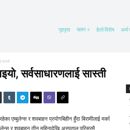
खबर
गृहपृष्ठ
हेलाे विशेष
अर्थ
ई सास्ती
्याइयो, सर्वसाधारणलाई सास्ती
हेका एम्बुलेन्स र शवबाहन प्रयोगबिहीन हुँदा बिरामीलाई मर्का
ुलेन्स र शवबाहन तीन महिनादेखि अस्पताल परिसरमै