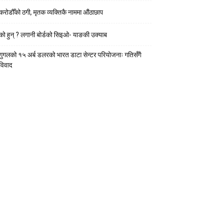
करोडौँको ठगी, मृतक व्यक्तिकै नाममा औंठाछाप
को हुन् ? लगानी बोर्डको सिइओ- याङकी उक्याब
गुगलको १५ अर्ब डलरको भारत डाटा सेन्टर परियोजनाः गतिसँगै
विवाद