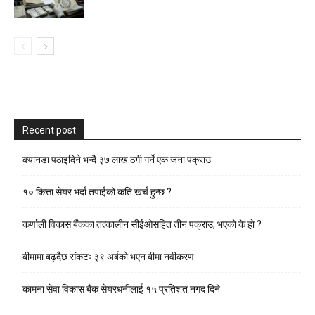
Recent post
क्यानडा पठाइदिने भन्दै ३७ लाख ठगी गर्ने एक जना पक्राउ
१० कित्ता सेयर भर्दा तपाईको कति खर्च हुन्छ ?
कर्णाली विकास बैंकका तत्कालीन सीईओसहित तीन पक्राउ, भएकाे के हाे ?
बीमामा बढ्दैछ संकटः ३९ अर्बको भएन बीमा नवीकरण
कामना सेवा विकास बैंक सेयरधनीलाई १५ प्रतिशत नगद दिने