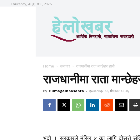
Thursday, August 6, 2026
Home
समाचार
राजधानीमा राता मान्छेहरु हाबी
राजधानीमा राता मान्छेहर
By
Humagainbasanta
-
२०७० भाद्र १८, मंगलवार ०६:०६
भदौ । सरकारले मंसिर ४ का लागि दोस्रो सं