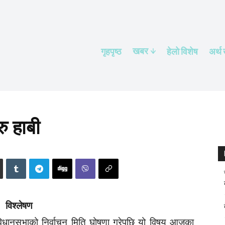
खबर
गृहपृष्ठ
हेलाे विशेष
अर्थ
ु हाबी
विश्लेषण
विधानसभाको निर्वाचन मिति घोषणा गरेपछि यो विषय आजका