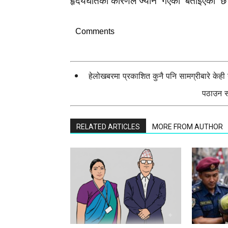
हृदयघातका कारणले ज्यान गएको बताइएको छ
Comments
हेलोखबरमा प्रकाशित कुनै पनि सामग्रीबारे केह
पठाउन सक
RELATED ARTICLES
MORE FROM AUTHOR