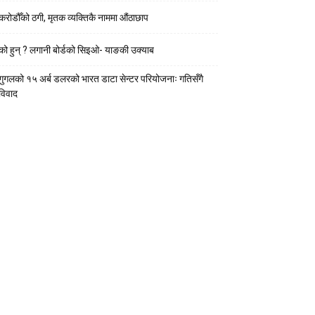
करोडौँको ठगी, मृतक व्यक्तिकै नाममा औंठाछाप
को हुन् ? लगानी बोर्डको सिइओ- याङकी उक्याब
गुगलको १५ अर्ब डलरको भारत डाटा सेन्टर परियोजनाः गतिसँगै
विवाद