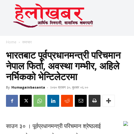
Home
समाचार
भारतबाट पूर्वप्रधानमन्त्री परिचमान
नेपाल फिर्ता, अवस्था गम्भीर, अहिले
नर्भिकको भेन्टिलेटरमा
By
Humagainbasanta
-
२०७० श्रावण ३०, बुधबार ०६:००
साउन ३० । पूर्वप्रधानमन्त्री परिचमान श्रेष्ठलाई