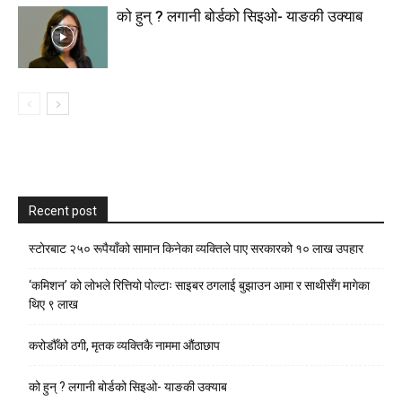
को हुन् ? लगानी बोर्डको सिइओ- याङकी उक्याब
Recent post
स्टाेरबाट २५० रूपैयाँको सामान किनेका व्यक्तिले पाए सरकारको १० लाख उपहार
‘कमिशन’ को लोभले रित्तियो पोल्टाः साइबर ठगलाई बुझाउन आमा र साथीसँग मागेका
थिए ९ लाख
करोडौँको ठगी, मृतक व्यक्तिकै नाममा औंठाछाप
को हुन् ? लगानी बोर्डको सिइओ- याङकी उक्याब