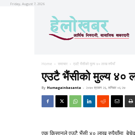
Friday, August 7, 2026
Home
समाचार
एउटै भैंसीको मुल्य ४० लाख रुपैयाँ
एउटै भैंसीको मुल्य ४० ल
By
Humagainbasanta
-
२०७० श्रावण २६, शनिबार ०६:२७
एक किसानले एउटै भैंसी ४० लाख रुपैयाँमा बेचे