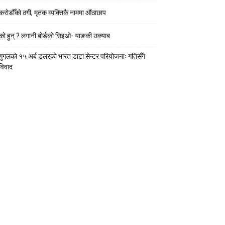
करोडौँको ठगी, मृतक व्यक्तिकै नाममा औंठाछाप
को हुन् ? लगानी बोर्डको सिइओ- याङकी उक्याब
गुगलको १५ अर्ब डलरको भारत डाटा सेन्टर परियोजनाः गतिसँगै
विवाद