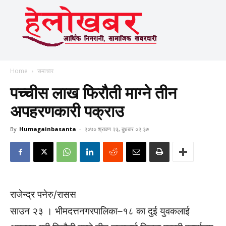
Home
समाचार
पच्चीस लाख फिरौती माग्ने तीन
अपहरणकारी पक्राउ
By
Humagainbasanta
-
२०७० श्रावण २३, बुधबार ०२:३७
राजेन्द्र पनेरु/रासस
साउन २३ । भीमदत्तनगरपालिका–१८ का दुई युवकलाई