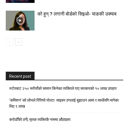
को हुन् ? लगानी बोर्डको सिइओ- याङकी उक्याब
Recent post
स्टाेरबाट २५० रूपैयाँको सामान किनेका व्यक्तिले पाए सरकारको १० लाख उपहार
‘कमिशन’ को लोभले रित्तियो पोल्टाः साइबर ठगलाई बुझाउन आमा र साथीसँग मागेका
थिए ९ लाख
करोडौँको ठगी, मृतक व्यक्तिकै नाममा औंठाछाप