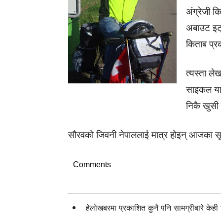
अंग्रेजी 
अबाउट इट्“
किताब प्
त्यस्ता ल
साइकल यात
निकै खुसी
सौरवको जिवनी नेपाललाई मात्र होइन् आजका सृज
Comments
हेलोखबरमा प्रकाशित कुनै पनि सामग्रीबारे केह