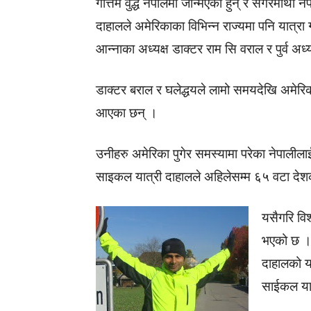
गौत्तम वुद्ध नेपालमा जन्मिएका हुन् र सगरमाथा न
दाहालले अमेरिकाका विभिन्न राज्यमा पनि यात्रा
आन्नाका अध्यक्ष डाक्टर राम सि वराल र पुर्व अध्
डाक्टर बराल र घलेद्धयले लामो समयदेखि अमेरिकाम
आएका छन् ।
उनीहरु अमेरिका पुगेर समस्यामा परेका नेपालीलाई
साइकल यात्री दाहालले अहिलेसम्म ६५ वटा दे
यसैगरि विश
भएको छ । 
दाहालको या
साईकल यात