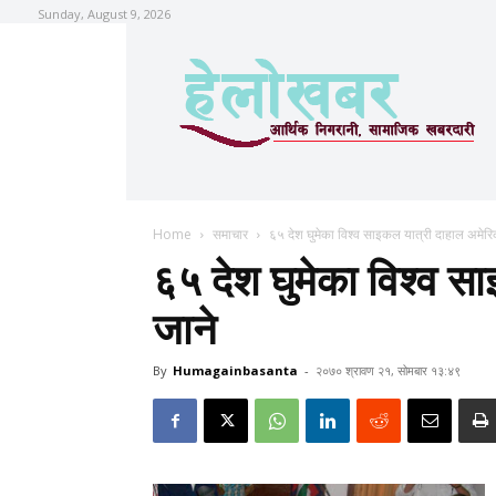
Sunday, August 9, 2026
Home
समाचार
६५ देश घुमेका विश्व साइकल यात्री दाहाल अमेरि
६५ देश घुमेका विश्व स
जाने
By
Humagainbasanta
-
२०७० श्रावण २१, सोमबार १३:४९