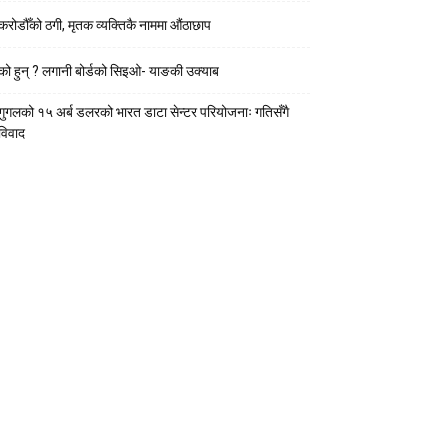
करोडौँको ठगी, मृतक व्यक्तिकै नाममा औंठाछाप
को हुन् ? लगानी बोर्डको सिइओ- याङकी उक्याब
गुगलको १५ अर्ब डलरको भारत डाटा सेन्टर परियोजनाः गतिसँगै
विवाद