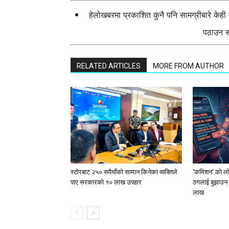
हेलोखबरमा प्रकाशित कुनै पनि सामग्रीबारे केह
पठाउन सक
RELATED ARTICLES
MORE FROM AUTHOR
स्टाेरबाट २५० रूपैयाँको सामान किनेका व्यक्तिले
‘कमिशन’ को लोभ
पाए सरकारको १० लाख उपहार
ठगलाई बुझाउन 
लाख