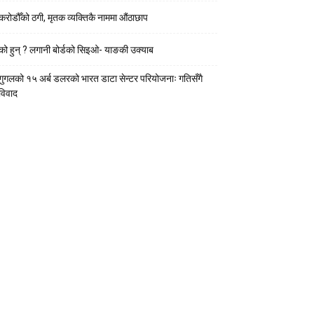
करोडौँको ठगी, मृतक व्यक्तिकै नाममा औंठाछाप
को हुन् ? लगानी बोर्डको सिइओ- याङकी उक्याब
गुगलको १५ अर्ब डलरको भारत डाटा सेन्टर परियोजनाः गतिसँगै
विवाद