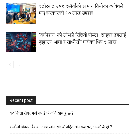
स्टाेरबाट २५० रूपैयाँको सामान किनेका व्यक्तिले
पाए सरकारको १० लाख उपहार
‘कमिशन’ को लोभले रित्तियो पोल्टाः साइबर ठगलाई
बुझाउन आमा र साथीसँग मागेका थिए ९ लाख
Recent post
१० कित्ता सेयर भर्दा तपाईको कति खर्च हुन्छ ?
कर्णाली विकास बैंकका तत्कालीन सीईओसहित तीन पक्राउ, भएकाे के हाे ?